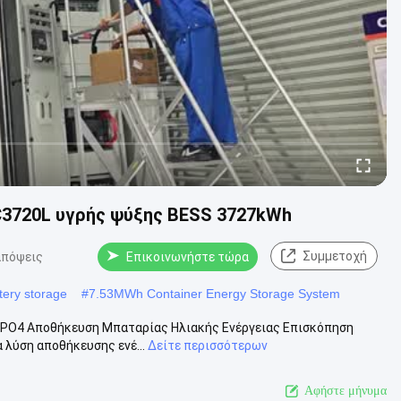
C3720L υγρής ψύξης BESS 3727kWh
Συμμετοχή
απόψεις
Επικοινωνήστε τώρα
tery storage
#
7.53MWh Container Energy Storage System
FePO4 Αποθήκευση Μπαταρίας Ηλιακής Ενέργειας Επισκόπηση
α λύση αποθήκευσης ενέ...
Δείτε περισσότερων
Αφήστε μήνυμα