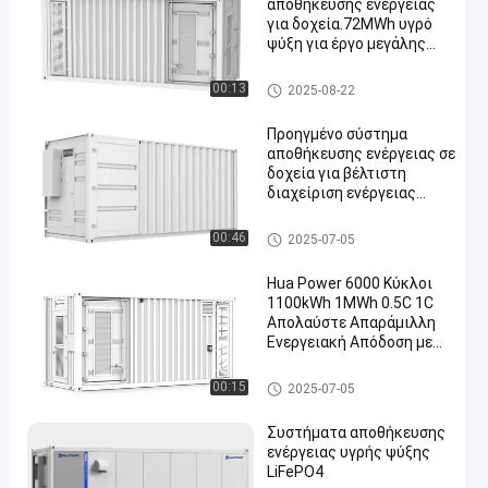
αποθήκευσης ενέργειας
για δοχεία.72MWh υγρό
ψύξη για έργο μεγάλης
κλίμακας
Συσκευή αποθήκευσης ενέρ
00:13
2025-08-22
γειας
Προηγμένο σύστημα
αποθήκευσης ενέργειας σε
δοχεία για βέλτιστη
διαχείριση ενέργειας
3,01MWh/5,27MWh/7,53MWh
Συσκευή αποθήκευσης ενέργεια
00:46
2025-07-05
ς
Hua Power 6000 Κύκλοι
1100kWh 1MWh 0.5C 1C
Απολαύστε Απαράμιλλη
Ενεργειακή Απόδοση με
Σύστημα Αποθήκευσης
Ενέργειας σε
Συσκευή αποθήκευσης ενέρ
00:15
2025-07-05
Εμπορευματοκιβώτιο
γειας
Συστήματα αποθήκευσης
ενέργειας υγρής ψύξης
LiFePO4