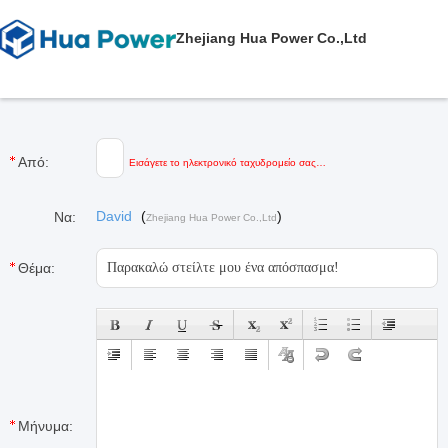
Zhejiang Hua Power Co.,Ltd
Από:
Εισάγετε το ηλεκτρονικό ταχυδρομείο σας…
David
(
)
Να:
Zhejiang Hua Power Co.,Ltd
Θέμα:
Μήνυμα: