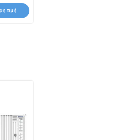
παταρία LFP
 εφαρμογές
ρη τιμή