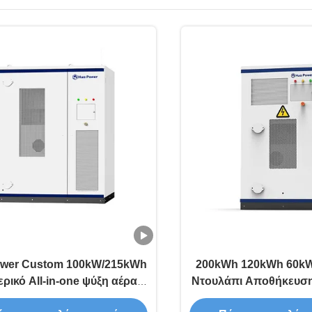
wer Custom 100kW/215kWh
200kWh 120kWh 60kW
ρικό All-in-one ψύξη αέρα
Ντουλάπι Αποθήκευση
 Υπουργείο PV LiFePO4
On-Grid Off-Grid Al