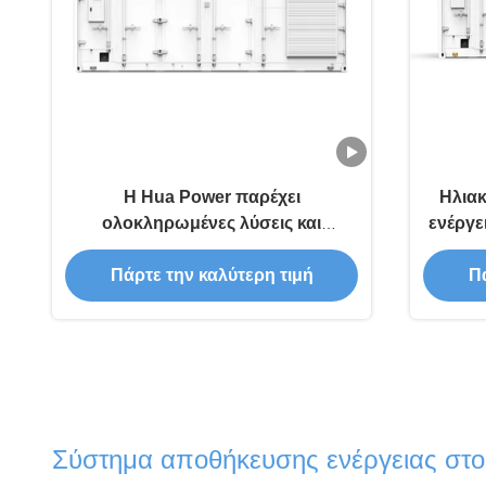
Η Hua Power παρέχει
Ηλια
ολοκληρωμένες λύσεις και
ενέργε
υπηρεσίες ESS 1MW 2MWh
υγρή
2000kWh 0.5C δοχείο
α
Πάρτε την καλύτερη τιμή
Πά
αποθήκευσης ενέργειας
Σύστημα αποθήκευσης ενέργειας στο 