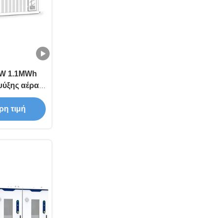
MW 1.1MWh
ψύξης αέρα
 λύση ESS
 μπαταρίας
ρη τιμή
ειας