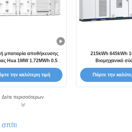
κή μπαταρία αποθήκευσης
215kWh 645kWh 
ιας Hua 1MW 1.72MWh 0.5C
Βιομηχανικό σύ
 ψύξη εμπορική μπαταρία
αποθήκευσης ηλιακών
ποθήκευσης ενέργειας
1MWh Υπηρεσία απ
ρτε την καλύτερη τιμή
Πάρτε την καλύτε
ενέργειας On-grid Off-
ESS
Δείτε περισσότερων
σπίτι