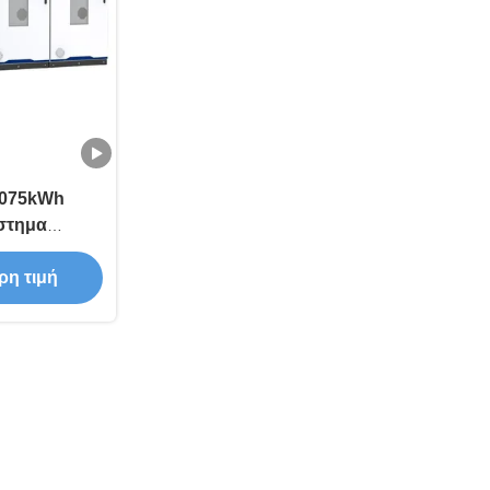
1075kWh
στημα
 μπαταριών
οθήκευσης
ρη τιμή
grid & Hybrid