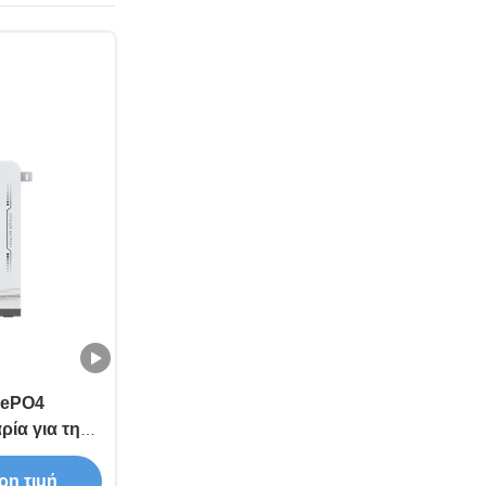
FePO4
ία για την
ς στο σπίτι
ρη τιμή