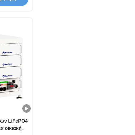
ιών LiFePO4
α οικιακή