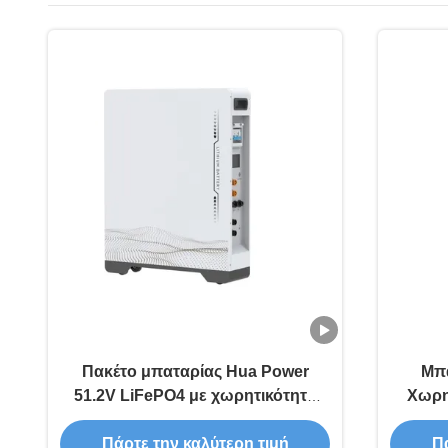
Πακέτο μπαταρίας Hua Power
Μπα
51.2V LiFePO4 με χωρητικότητα
Χωρη
200Ah και ονομαστική
Αποθήκ
χωρητικότητα 10240Wh για μεγάλη
Πάρτε την καλύτερη τιμή
Πά