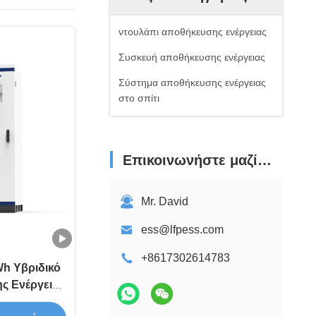
ντουλάπι αποθήκευσης ενέργειας
Συσκευή αποθήκευσης ενέργειας
Σύστημα αποθήκευσης ενέργειας
στο σπίτι
Επικοινωνήστε μαζί μας
Mr. David
ess@lfpess.com
+8617302614783
h Υβριδικό
ς Ενέργειας
l-In-One