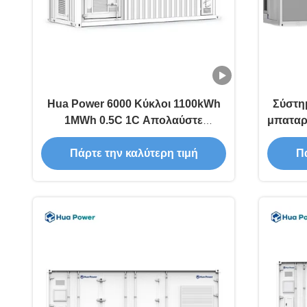
Hua Power 6000 Κύκλοι 1100kWh
Σύστη
1MWh 0.5C 1C Απολαύστε
μπαταρ
Απαράμιλλη Ενεργειακή Απόδοση
5.01M
με Σύστημα Αποθήκευσης
κλίμ
Πάρτε την καλύτερη τιμή
Πά
Ενέργειας σε Εμπορευματοκιβώτιο
μπ