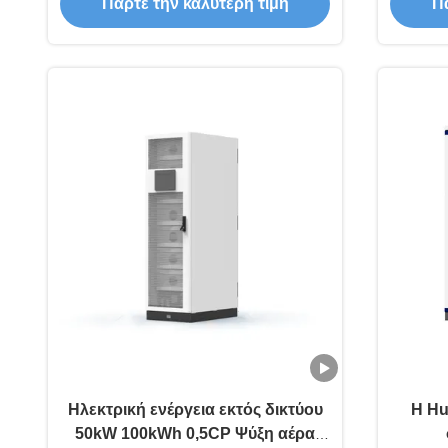
ενέργειας
Συ
Πάρτε την καλύτερη τιμή
Πά
Ηλεκτρική ενέργεια εκτός δικτύου
Η H
50kW 100kWh 0,5CP Ψύξη αέρα