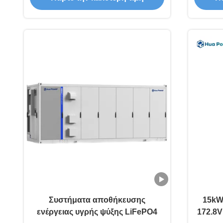
διάρκεια ζωής 6000 κύκλων
Συστήματα αποθήκευσης
15kW
ενέργειας υγρής ψύξης LiFePO4
172.8V