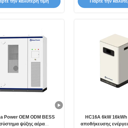
στήματα αποθήκευσης
Βιομηχανικό Σύ
ρτε την καλύτερη τιμή
Πάρτε την καλύτε
ενέργειας μπαταρίας
Αποθήκευσης Μπαταρί
Ενέργειας
ua Power OEM ODM BESS
HC16A 6kW 16kWh
σύστημα ψύξης αέρα
αποθήκευσης ενέργει