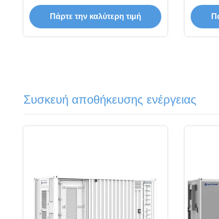
6000 κύκλοι Ενδοσωματωμένα
φωτοβολταϊκά συστήματα
απ
Πάρτε την καλύτερη τιμή
Πά
εμπορικής αποθήκευσης ενέργειας
ον
215,
Συσκευή αποθήκευσης ενέργειας