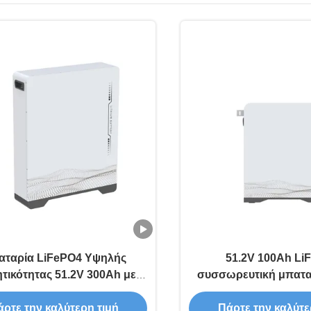
ταρία LiFePO4 Υψηλής
51.2V 100Ah Li
τικότητας 51.2V 300Ah με
συσσωρευτική μπαταρ
ευση Ενέργειας 15kWh για
αποθήκευση ενέργεια
Οικιακά Συστήματα
ρτε την καλύτερη τιμή
Πάρτε την καλύτε