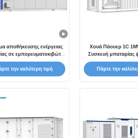
μα αποθήκευσης ενέργειας
Χουά Πάουερ 1C 1
ίας σε εμπορευματοκιβώτιο
Συσκευή μπαταρίας 
Wh Υγρόψυξη για μεγάλης
BESS Ενσωματωμένη
ακας έργα Κατασκευαστής
Συστήμα αποθήκευσης
ρτε την καλύτερη τιμή
Πάρτε την καλύτε
αταριών αποθήκευσης
ηλιακής ενέργ