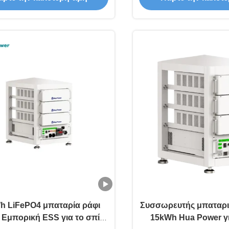
h LiFePO4 μπαταρία ράφι
Συσσωρευτής μπαταρ
 Εμπορική ESS για το σπίτι
15kWh Hua Power γι