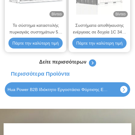
Βίντεο
Βίντεο
Το σύστημα καταστολής
Συστήματα αποθήκευσης
πυρκαγιάς συστημάτων 50-
ενέργειας σε δοχεία 1C 344-
1000kWh ενεργειακής
250KW/344kWh
Πάρτε την καλύτερη τιμή
Πάρτε την καλύτερη τιμή
αποθήκευσης
εμπορευματοκιβωτίων
αποτελείται με τους τοπικούς
Δείτε περισσότερων
νόμους ή τους κανονισμούς
Περισσότερα Προϊόντα
Hua Power 20kWh 40kWh 60kWh Οικιακή Εμπορική και Βιομηχανική Εσωτερική Προσαρμόσιμη Υψηλής Τάσης Ενεργειακή Αποθήκευση σε Ράφι