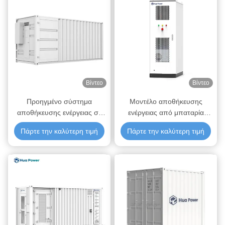
αποθήκευσης
της Hua Power.
Βίντεο
Βίντεο
Προηγμένο σύστημα
Μοντέλο αποθήκευσης
αποθήκευσης ενέργειας σε
ενέργειας από μπαταρία
δοχεία για βέλτιστη διαχείριση
BESS 200kWh 120kWh
Πάρτε την καλύτερη τιμή
Πάρτε την καλύτερη τιμή
ενέργειας
60kWh Συστήμα
3,01MWh/5,27MWh/7,53MWh
αποθήκευσης ενέργειας από
ηλιακή μπαταρία All-in-one