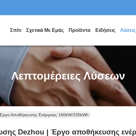
Σπίτι
Σχετικά Με Εμάς
Προϊόντα
Ειδήσεις
Λύσεις
Λεπτομέρειες Λύσεων
 Έργο Αποθήκευσης Ενέργειας 160kW/335kWh
σης Dezhou | Έργο αποθήκευσης ενέ