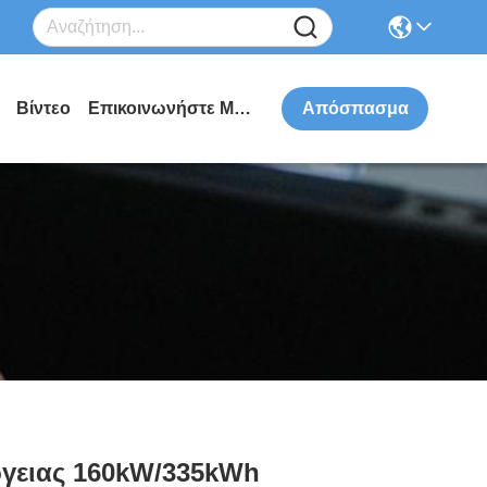
Βίντεο
Επικοινωνήστε Μαζί Μας
Απόσπασμα
ργειας 160kW/335kWh