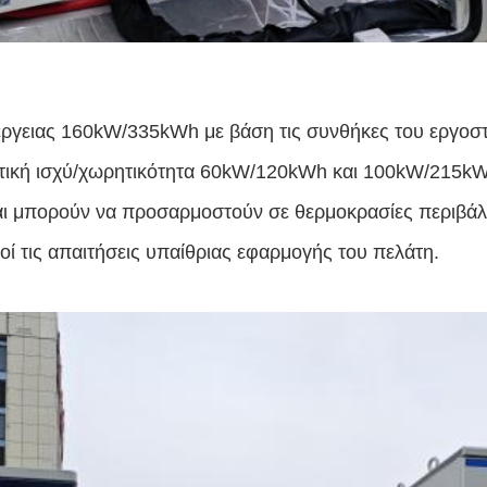
γειας 160kW/335kWh με βάση τις συνθήκες του εργοστασ
τική ισχύ/χωρητικότητα 60kW/120kWh και 100kW/215kW
αι μπορούν να προσαρμοστούν σε θερμοκρασίες περιβάλλ
οί τις απαιτήσεις υπαίθριας εφαρμογής του πελάτη.