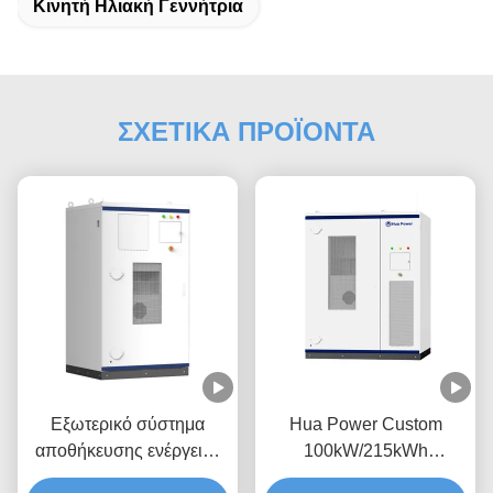
Κινητή Ηλιακή Γεννήτρια
ΣΧΕΤΙΚΑ ΠΡΟΪΟΝΤΑ
Εξωτερικό σύστημα
Hua Power Custom
αποθήκευσης ενέργειας
100kW/215kWh
100kW/200kWh Υβριδικό
Εξωτερικό All-in-one