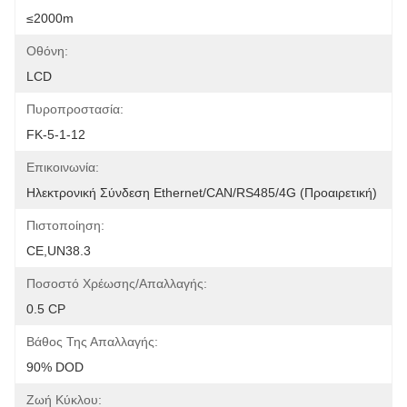
≤2000m
Οθόνη:
LCD
Πυροπροστασία:
FK-5-1-12
Επικοινωνία:
Ηλεκτρονική Σύνδεση Ethernet/CAN/RS485/4G (προαιρετική)
Πιστοποίηση:
CE,UN38.3
Ποσοστό Χρέωσης/απαλλαγής:
0.5 CP
Βάθος Της Απαλλαγής:
90% DOD
Ζωή Κύκλου: