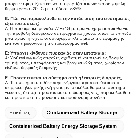
μπορεί να φορτίζεται και να αποφορτίζεται κανονικά σε χαμηλή
θερμοκρασία -20 °C με απόδοση ≥85%.
Ε: Πώς να παρακολουθείτε την κατάσταση του συστήματος
εξ αποστάσεως;
Α: Η προαιρετική μονάδα WiFi/4G μπορεί να χρησιμοποιηθεί για
την προβολή δεδομένων σε πραγματικό χρόνο, όπως το επίπεδο
μπαταρίας, η ισχύς, οι συναγερμοί κλπ., μέσω της εφαρμογής
κινητού τηλεφώνου ή της πλατφόρμας web.
Ε: Υπάρχει κίνδυνος πυρκαγιάς στην μπαταρία;
Α: Υιοθετεί εγγενώς ασφαλές σχεδιασμό και περνά τις δοκιμές
τρυπήματος, υπερφόρτισης και βραχυκυκλώματος, χωρίς τον
κίνδυνο θερμικής διαφυγής.
Ε: Προστατεύεται το σύστημα από ηλεκτρικές διαρροές;
Α: Το σύστημα αποθήκευσης ενέργειας προστατεύεται από
διαρροές ηλεκτρικής ενέργειας με τα ακόλουθα μέσα: σύστημα
γείωσης, διάταξη προστασίας από διαρροές γης, παρακολούθηση
και προστασία της μόνωσης,και ισοδύναμη σύνδεση.
Ετικέττες:
Containerized Battery Storage
Containerized Battery Energy Storage System