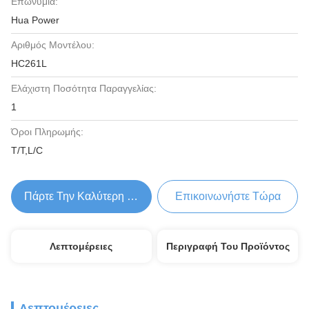
Επωνυμία:
Hua Power
Αριθμός Μοντέλου:
HC261L
Ελάχιστη Ποσότητα Παραγγελίας:
1
Όροι Πληρωμής:
T/T,L/C
Πάρτε Την Καλύτερη Τιμή
Επικοινωνήστε Τώρα
Λεπτομέρειες
Περιγραφή Του Προϊόντος
Λεπτομέρειες