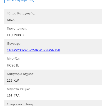
Τόπος Καταγωγής:
ΚΙΝΑ
Πιστοποίηση:
CE,UN38.3
Έγγραφο:
110kW233kWh~250kW522kWh.pdf
Μοντέλο:
HC261L
Κατηγορία Ισχύος:
125 KW
Μέγιστο Ρεύμα:
198.47A
Ονομαστική Τάση: