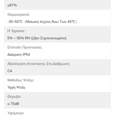
≥87%
Θερμοκρασία:
-30~55℃（Μείωση Ισχύος Άνω Των 45℃）
Η Υγρασία:
5% ~ 95% RH ((Δεν Συμπυκνωμένο)
Επίπεδο Προστασίας:
Διάκριση IP54
Αξιολόγηση Αντίστασης Στη Διάβρωση:
C4
Μέθοδος Ψύξης:
Υγρή Ψύξη
Θόρυβο:
≤ 75dB
Υψόμετρο: