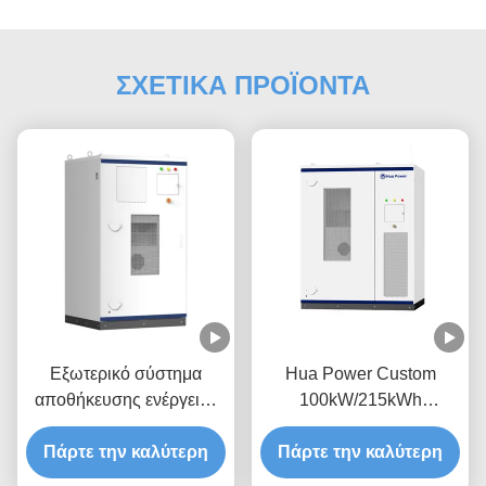
ΣΧΕΤΙΚΑ ΠΡΟΪΟΝΤΑ
Εξωτερικό σύστημα
Hua Power Custom
αποθήκευσης ενέργειας
100kW/215kWh
100kW/200kWh Υβριδικό
Εξωτερικό All-in-one
σύστημα αποθήκευσης
Πάρτε την καλύτερη
Πάρτε την καλύτερη
ψύξη αέρα ESS
ηλεκτρικής ενέργειας
Υπουργείο PV LiFePO4