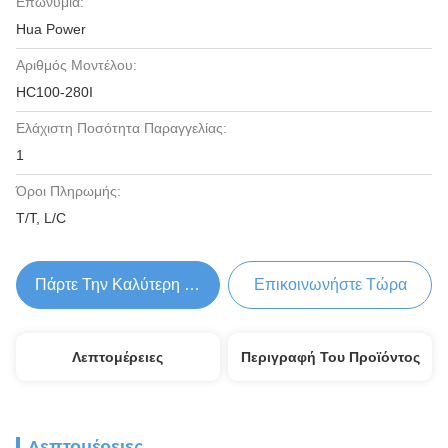
Επωνυμία:
Hua Power
Αριθμός Μοντέλου:
HC100-280I
Ελάχιστη Ποσότητα Παραγγελίας:
1
Όροι Πληρωμής:
T/T, L/C
Πάρτε Την Καλύτερη Τιμή
Επικοινωνήστε Τώρα
Λεπτομέρειες
Περιγραφή Του Προϊόντος
Λεπτομέρειες