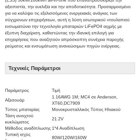
(ESS) 50kW/100kWh all-in-one που επαναπροσδιορίζει την
αξιοπιστία, την ευελιξία και την αποδοτικότητα. Προσαρμοσμένο
για να καλύψει τις εξελισσόμενες ενεργειακές ανάγκες των
σύγχρονων επιχειρήσεων, αυτή η λύση εσωτερικού ντουλαπιού
ενσωματώνει την τεχνολογία μπαταριών LiFePO4 αιχμής με
έξυπνη διαχείριση, καθιστώντας την ιδανική επιλογή για
επιχειρήσεις που αναζητούν απρόσκοπτη συνέχεια παροχής
ρεύματος και ενσωμάτωση ανανεώσιμων πηγών ενέργειας.
Τεχνικές Παράμετροι
Παράμετρος
Τιμή
1.16AWG 1M; MC4 σε Anderson,
Αξεσουάρ
XT60,DC7909
Τύπος μπαταρίας
Μονοκρυσταλλικός Τύπος Ηλιακού
Τάση ανοιχτού
21.2V
κυκλώματος
Μέθοδος αναδίπλωσης
1*4 Αναδίπλωση
Τυπική ισχύς
80W/120W/160W