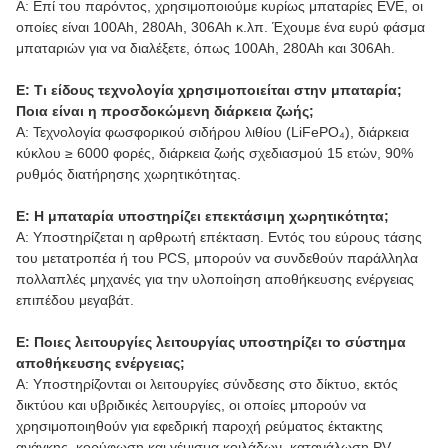
Α: Επί του παρόντος, χρησιμοποιούμε κυρίως μπαταρίες EVE, οι
οποίες είναι 100Ah, 280Ah, 306Ah κ.λπ. Έχουμε ένα ευρύ φάσμα
μπαταριών για να διαλέξετε, όπως 100Ah, 280Ah και 306Ah.
Ε: Τι είδους τεχνολογία χρησιμοποιείται στην μπαταρία;
Ποια είναι η προσδοκώμενη διάρκεια ζωής;
Α: Τεχνολογία φωσφορικού σιδήρου λιθίου (LiFePO₄), διάρκεια
κύκλου ≥ 6000 φορές, διάρκεια ζωής σχεδιασμού 15 ετών, 90%
ρυθμός διατήρησης χωρητικότητας.
Ε: Η μπαταρία υποστηρίζει επεκτάσιμη χωρητικότητα;
Α: Υποστηρίζεται η αρθρωτή επέκταση. Εντός του εύρους τάσης
του μετατροπέα ή του PCS, μπορούν να συνδεθούν παράλληλα
πολλαπλές μηχανές για την υλοποίηση αποθήκευσης ενέργειας
επιπέδου μεγαβάτ.
Ε: Ποιες λειτουργίες λειτουργίας υποστηρίζει το σύστημα
αποθήκευσης ενέργειας;
Α: Υποστηρίζονται οι λειτουργίες σύνδεσης στο δίκτυο, εκτός
δικτύου και υβριδικές λειτουργίες, οι οποίες μπορούν να
χρησιμοποιηθούν για εφεδρική παροχή ρεύματος έκτακτης
ανάγκης, κορύφωση και γέμισμα κοιλάδων, κατανάλωση PV,