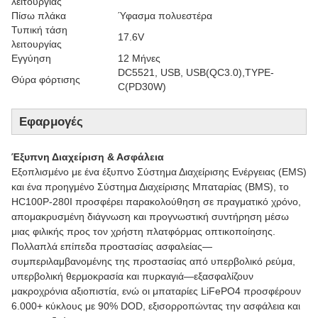
λειτουργίας
Πίσω πλάκα
Ύφασμα πολυεστέρα
Τυπική τάση
17.6V
λειτουργίας
Εγγύηση
12 Μήνες
DC5521, USB, USB(QC3.0),TYPE-
Θύρα φόρτισης
C(PD30W)
Εφαρμογές
Έξυπνη Διαχείριση & Ασφάλεια
Εξοπλισμένο με ένα έξυπνο Σύστημα Διαχείρισης Ενέργειας (EMS)
και ένα προηγμένο Σύστημα Διαχείρισης Μπαταρίας (BMS), το
HC100P-280I προσφέρει παρακολούθηση σε πραγματικό χρόνο,
απομακρυσμένη διάγνωση και προγνωστική συντήρηση μέσω
μιας φιλικής προς τον χρήστη πλατφόρμας οπτικοποίησης.
Πολλαπλά επίπεδα προστασίας ασφαλείας—
συμπεριλαμβανομένης της προστασίας από υπερβολικό ρεύμα,
υπερβολική θερμοκρασία και πυρκαγιά—εξασφαλίζουν
μακροχρόνια αξιοπιστία, ενώ οι μπαταρίες LiFePO4 προσφέρουν
6.000+ κύκλους με 90% DOD, εξισορροπώντας την ασφάλεια και