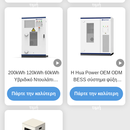
τιμή
Συστήματα αποθήκευσης
τιμή
ενέργειας μπαταρίας
200kWh 120kWh 60kWh
Η Hua Power OEM ODM
Υβριδικό Ντουλάπι
BESS σύστημα ψύξης
Αποθήκευσης Ενέργειας
αέρα 100kW/215kWh
On-Grid Off-Grid All-In-
Πάρτε την καλύτερη
Πάρτε την καλύτερη
δοχείο αποθήκευσης
One Βιομηχανικό
ενέργειας με ονομαστική
Σύστημα Αποθήκευσης
τιμή
χωρητικότητα 215,04KWh
τιμή
Μπαταρίας Ηλιακής
και προστασία IP54
Ενέργειας