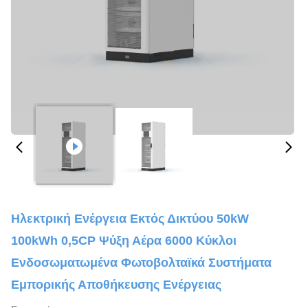
Ηλεκτρική Ενέργεια Εκτός Δικτύου 50kW
100kWh 0,5CP Ψύξη Αέρα 6000 Κύκλοι
Ενδοσωματωμένα Φωτοβολταϊκά Συστήματα
Εμπορικής Αποθήκευσης Ενέργειας