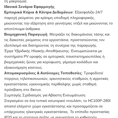
τη μακροζωία.
Ιδανικά Σενάρια Εφαρμογής
Εμπορικά Κτίρια & Κέντρα Δεδομένων
: Εξασφαλίζει 24/7
παροχή ρεύματος για κρίσιμη υποδομή πληροφορικής,
μειώνοντας την εξάρτηση από γεννήτριες ντίζελ και μειώνοντας το
αποτύπωμα άνθρακα.
Βιομηχανική Παραγωγή
: Μετριάζει τις διακυμάνσεις τάσης και
τις διακοπές ρεύματος στα εργοστάσια, προστατεύοντας τον
εξοπλισμό και διατηρώντας τη συνέχεια της παραγωγής.
Έργα Υβριδικής Ηλιακής-Αποθήκευσης: Ενσωματώνεται με
συστήματα PV οροφής σε εμπορικές πανεπιστημιουπόλεις ή
βιομηχανικές ζώνες για κορύφωση, γέμισμα κοιλάδων και
εξοικονόμηση κόστους.
Απομακρυσμένες & Αυτόνομες Τοποθεσίες
: Τροφοδοτεί
πύργους τηλεπικοινωνιών, ερευνητικούς σταθμούς ή αγροτικές
εγκαταστάσεις υγειονομικής περίθαλψης χωρίς σταθερή
πρόσβαση στο δίκτυο.
Συμπαγής Σχεδιασμός για Αβίαστη Ενσωμάτωση
Στεγασμένο σε ένα τυπικό εσωτερικό ντουλάπι, το HC100P-280I
απαιτεί ελάχιστο χώρο εγκατάστασης και προσαρμόζεται σε
υπάρχουσες ηλεκτρικές εγκαταστάσεις. Το επίπεδο προστασίας
IP20 και το σύστημα ψύξης με ανεμιστήρα το καθιστούν