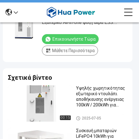
Hua Power Custom 100kW/215kWh
Hua
Εξωτερικό All-in-one ψύξη αέρα ESS
Power
Υπουργείο PV LiFePO4 Συστήματα
Custom
αποθήκευσης ενέργειας μπαταρίας
Επικοινωνήστε Τώρα
100kW/215kWh
Μάθετε Περισσότερα
Εξωτερικό
All-
in-
Σχετικά βίντεο
one
ψύξη
Υψηλής χωρητικότητας
εξωτερικό ντουλάπι
αέρα
αποθήκευσης ενέργειας
ESS
100kW / 200kWh για
εμπορικό βιομηχανικό
Υπουργείο
σχέδιο
ντουλάπι αποθήκευσης ενέρ
00:15
2025-07-05
PV
γειας
LiFePO4
Συσκευή μπαταριών
LiFePO4 10kWh για