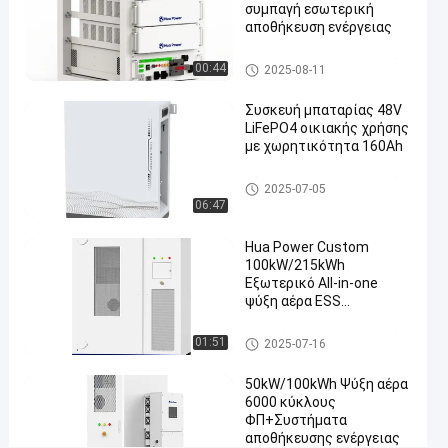
Συστήματα
συμπαγή εσωτερική
αποθήκευσης
αποθήκευση ενέργειας
ενέργειας
ντουλάπι αποθήκευσης ενέρ
00:44
2025-08-11
μπαταρίας
γειας
Συσκευή μπαταρίας 48V
Επικοινωνήστε
ντουλάπι
LiFePO4 οικιακής χρήσης
2025-
307
αποθήκευσης
τώρα
με χωρητικότητα 160Ah
07-16
απόψεις
ενέργειας
Συμμετοχή
Σύστημα αποθήκευσης ενέρ
2025-07-05
#
γειας στο σπίτι
06:47
containerized
battery
Hua Power Custom
100kW/215kWh
storage
Εξωτερικό All-in-one
#
ψύξη αέρα ESS
containerized
Υπουργείο PV LiFePO4
battery
Συστήματα αποθήκευσης
ντουλάπι αποθήκευσης ενέρ
01:51
2025-07-16
ενέργειας μπαταρίας
γειας
energy
storage
50kW/100kWh Ψύξη αέρα
6000 κύκλους
system
ΦΠ+Συστήματα
#
αποθήκευσης ενέργειας