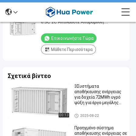
Hua Power 6000 Κύκλοι 1100kWh 1MWh
Hua
0.5C 1C Απολαύστε Απαράμιλλη
Power
Ενεργειακή Απόδοση με Σύστημα
6000
Αποθήκευσης Ενέργειας σε
Επικοινωνήστε Τώρα
Εμπορευματοκιβώτιο
Κύκλοι
Μάθετε Περισσότερα
1100kWh
1MWh
0.5C
Σχετικά βίντεο
1C
Απολαύστε
3Συστήματα
αποθήκευσης ενέργειας
Απαράμιλλη
για δοχεία.72MWh υγρό
Ενεργειακή
ψύξη για έργο μεγάλης
κλίμακας
Απόδοση
Συσκευή αποθήκευσης ενέρ
00:13
2025-08-22
με
γειας
Σύστημα
Προηγμένο σύστημα
αποθήκευσης ενέργειας σε