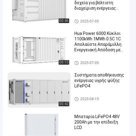
Αποθήκευσης
δοχεία για βέλτιστη
Ενέργειας
διαχείριση ενέργειας
3,01MWh/5,27MWh/7,53MWh
σε
Συσκευή αποθήκευσης ενέργεια
00:46
2025-07-05
Εμπορευματοκιβώτιο
ς
Hua Power 6000 Κύκλοι
Επικοινωνήστε
Συσκευή
1100kWh 1MWh 0.5C 1C
2025-
280
αποθήκευσης
τώρα
Απολαύστε Απαράμιλλη
07-05
απόψεις
ενέργειας
Συμμετοχή
Ενεργειακή Απόδοση με
Σύστημα Αποθήκευσης
#
Ενέργειας σε
Συσκευή αποθήκευσης ενέρ
00:15
2025-07-05
Εμπορευματοκιβώτιο
γειας
containerized
battery
Συστήματα αποθήκευσης
ενέργειας υγρής ψύξης
energy
LiFePO4
storage
system
Σύστημα αποθήκευσης ενέρ
2025-08-19
#
γειας στο σπίτι
00:42
containerized
battery
Μπαταρία LiFePO4 48V
200Ah με την επίδειξη
storage
LCD
#